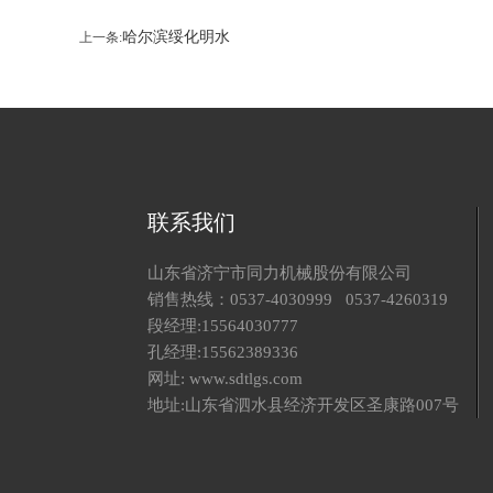
哈尔滨绥化明水
上一条:
联系我们
山东省济宁市同力机械股份有限公司
销售热线：0537-4030999 0537-4260319
段经理:15564030777
孔经理:15562389336
网址: www.sdtlgs.com
地址:山东省泗水县经济开发区圣康路007号