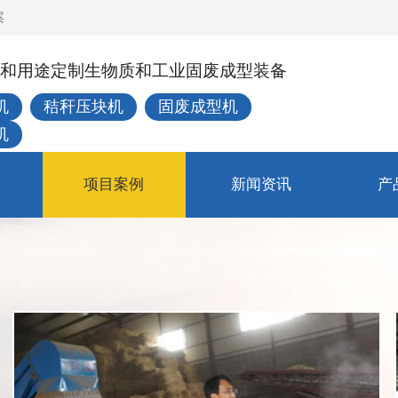
案
和用途定制生物质和工业固废成型装备
机
秸秆压块机
固废成型机
机
项目案例
新闻资讯
产