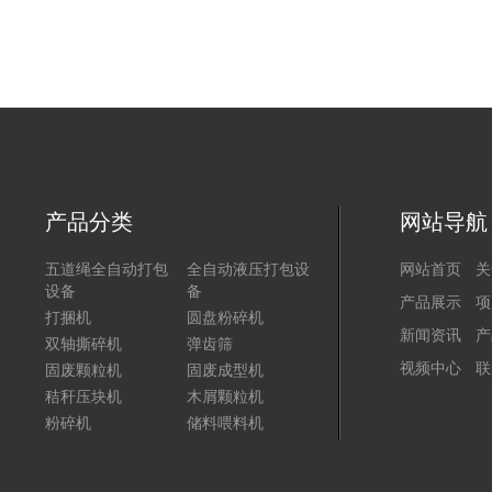
产品分类
网站导航
五道绳全自动打包
全自动液压打包设
网站首页
关
设备
备
产品展示
项
打捆机
圆盘粉碎机
新闻资讯
产
双轴撕碎机
弹齿筛
视频中心
联
固废颗粒机
固废成型机
秸秆压块机
木屑颗粒机
粉碎机
储料喂料机